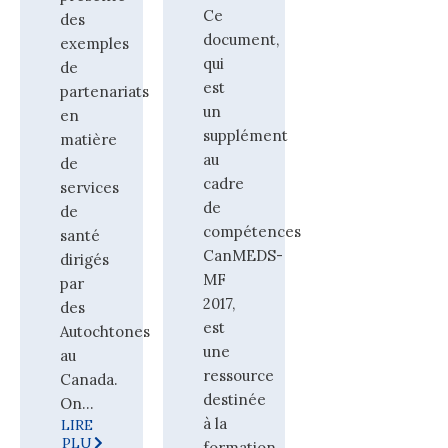
Ce
des
document,
exemples
qui
de
est
partenariats
un
en
supplément
matière
au
de
cadre
services
de
de
compétences
santé
CanMEDS-
dirigés
MF
par
2017,
des
est
Autochtones
une
au
ressource
Canada.
destinée
On...
à la
LIRE
PLU
formation