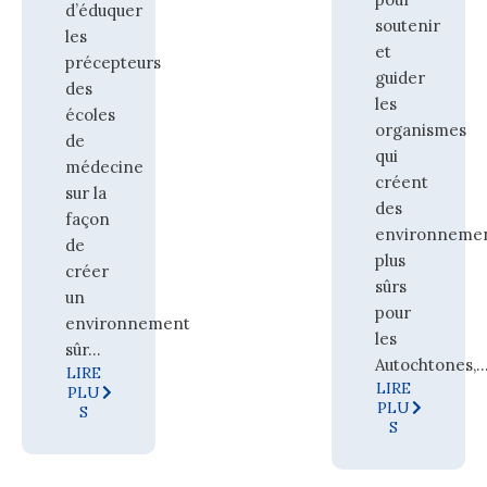
d’éduquer
soutenir
les
et
précepteurs
guider
des
les
écoles
organismes
de
qui
médecine
créent
sur la
des
façon
environneme
de
plus
créer
sûrs
un
pour
environnement
les
sûr...
Autochtones,..
LIRE
LIRE
PLU
PLU
S
S