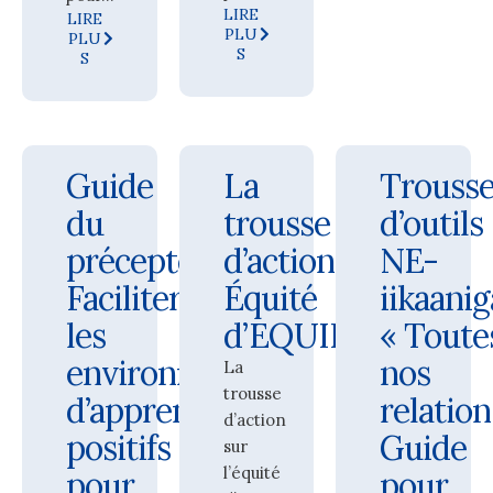
LIRE
LIRE
PLU
PLU
S
S
Guide
La
Trouss
du
trousse
d’outils
précepteur :
d’actions
NE-
Faciliter
Équité
iikaani
les
d’EQUIP
« Toute
environnements
nos
La
trousse
d’apprentissage
relation
d’action
positifs
Guide
sur
l’équité
pour
pour