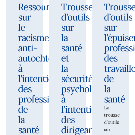
Ressources
Trousse
Trouss
sur
d’outils
d’outils
le
sur
sur
racisme
la
l’épuis
anti-
santé
profess
autochtone
et
des
à
la
travaill
l’intention
sécurité
de
des
psychologiques
la
professionnels
à
santé
de
l’intention
La
trousse
la
des
d’outils
santé
dirigeants
sur