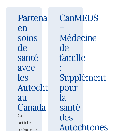
Partenariats
CanMEDS
en
–
soins
Médecine
de
de
santé
famille
avec
:
les
Supplément
Autochtones
pour
au
la
Canada
santé
des
Cet
article
Autochtones
présente