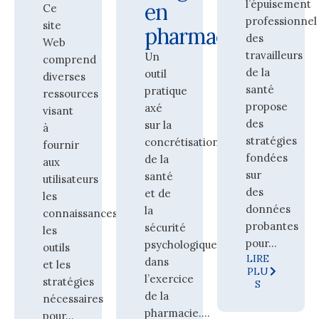
l’épuisement
en
Ce
professionnel
site
pharmacie
des
Web
travailleurs
Un
comprend
de la
outil
diverses
santé
pratique
ressources
propose
axé
visant
des
sur la
à
stratégies
concrétisation
fournir
fondées
de la
aux
sur
santé
utilisateurs
des
et de
les
données
la
connaissances,
probantes
sécurité
les
pour...
psychologiques
outils
LIRE
dans
et les
PLU
l’exercice
stratégies
S
de la
nécessaires
pharmacie....
pour...