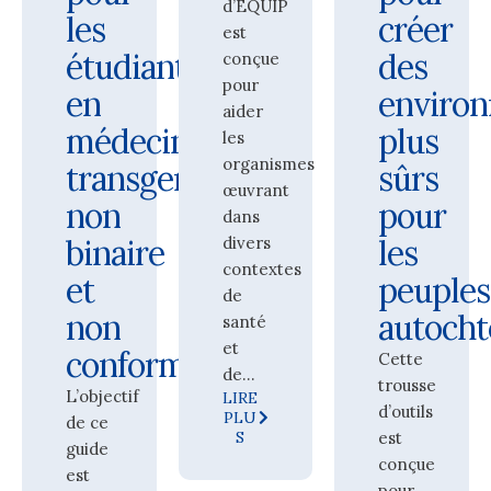
d’EQUIP
les
créer
est
étudiants
des
conçue
pour
en
enviro
aider
médecine
plus
les
organismes
transgenre,
sûrs
œuvrant
non
pour
dans
binaire
divers
les
contextes
et
peuples
de
non
autocht
santé
et
conforme
Cette
de...
trousse
L’objectif
LIRE
d’outils
PLU
de ce
S
est
guide
conçue
est
pour