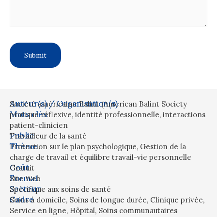
Auteur(s) / Organisation(s)
Société américaine Balint (American Balint Society
Mots clés
pratique réflexive
,
identité professionnelle
,
interactions
patient-clinicien
Public
Travailleur de la santé
Thème
Protection sur le plan psychologique
,
Gestion de la
charge de travail et équilibre travail-vie personnelle
Coût
Gratuit
Format
Site Web
Secteur
Spécifique aux soins de santé
Cadre
Soins à domicile
,
Soins de longue durée
,
Clinique privée
,
Service en ligne
,
Hôpital
,
Soins communautaires