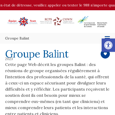
 état de détresse, veuillez appeler ou texter le 988 n’importe quand
Op
Groupe Balint
Groupe Balint
2023
Cette page Web décrit les groupes Balint : des
réunions de groupe organisées régulièrement à
l’intention des professionnels de la santé, qui offrent
à ceux-ci un espace sécurisant pour divulguer leurs
difficultés et y réfléchir. Les participants reçoivent le
soutien dont ils ont besoin pour mieux se
comprendre eux-mêmes (en tant que cliniciens) et
mieux comprendre leurs patients et les interactions
entre patients et cliniciens.