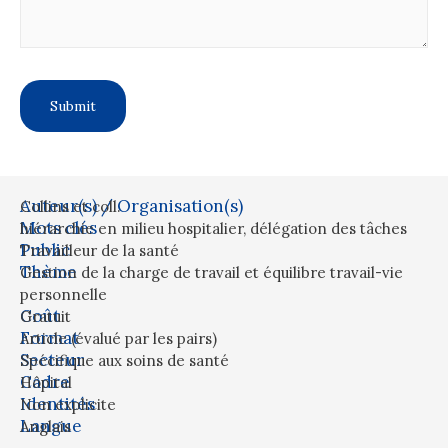
Auteur(s) / Organisation(s)
Collins et coll.
Mots clés
hiérarchie en milieu hospitalier
,
délégation des tâches
Public
Travailleur de la santé
Thème
Gestion de la charge de travail et équilibre travail-vie
personnelle
Coût
Gratuit
Format
Article (évalué par les pairs)
Secteur
Spécifique aux soins de santé
Cadre
Hôpital
Identités
Non explicite
Langue
Anglais