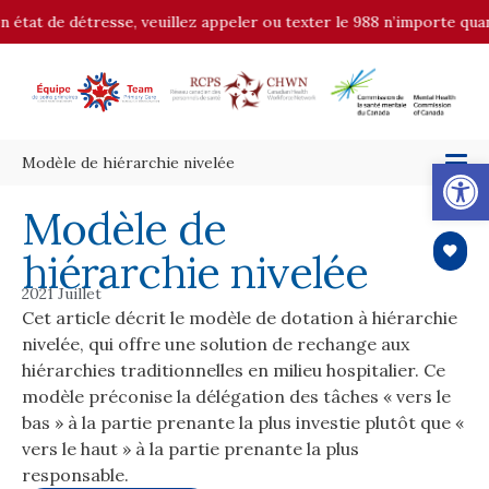
 état de détresse, veuillez appeler ou texter le 988 n’importe quand
Op
Modèle de hiérarchie nivelée
Modèle de
hiérarchie nivelée
2021 Juillet
Cet article décrit le modèle de dotation à hiérarchie
nivelée, qui offre une solution de rechange aux
hiérarchies traditionnelles en milieu hospitalier. Ce
modèle préconise la délégation des tâches « vers le
bas » à la partie prenante la plus investie plutôt que «
vers le haut » à la partie prenante la plus
responsable.