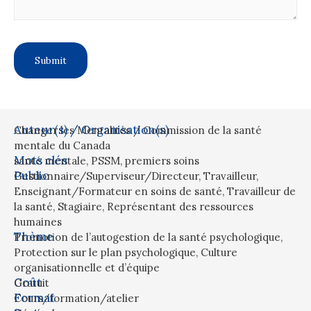
Auteur(s) / Organisation(s)
Changer les Mentalités / Commission de la santé
mentale du Canada
Mots clés
santé mentale
,
PSSM
,
premiers soins
Public
Gestionnaire/Superviseur/Directeur
,
Travailleur
,
Enseignant/Formateur en soins de santé
,
Travailleur de
la santé
,
Stagiaire
,
Représentant des ressources
humaines
Thème
Promotion de l’autogestion de la santé psychologique
,
Protection sur le plan psychologique
,
Culture
organisationnelle et d’équipe
Coût
Gratuit
Format
Cours/formation/atelier