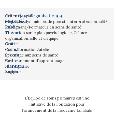
Auteur(s) / Organisation(s)
Cohen Konrad
Mots clés
inégalités
,
dynamiques de pouvoir
,
interprofessionnalité
Public
Enseignant/Formateur en soins de santé
Thème
Protection sur le plan psychologique
,
Culture
organisationnelle et d’équipe
Coût
Gratuit
Format
Cours/formation/atelier
Secteur
Spécifique aux soins de santé
Cadre
Environnement d’apprentissage
Identités
Non explicite
Langue
Anglais
L’Équipe de soins primaires est une
initiative de la Fondation pour
l’avancement de la médecine familiale