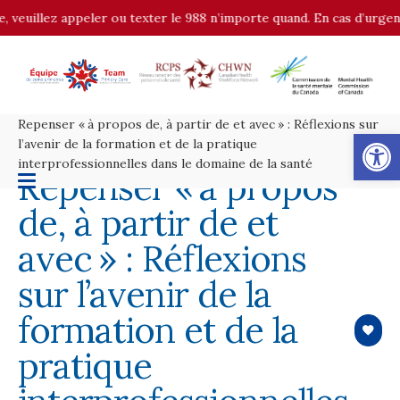
 veuillez appeler ou texter le 988 n’importe quand. En cas d’urgence
Repenser « à propos de, à partir de et avec » : Réflexions sur
Op
l’avenir de la formation et de la pratique
interprofessionnelles dans le domaine de la santé
Repenser « à propos
de, à partir de et
avec » : Réflexions
sur l’avenir de la
formation et de la
pratique