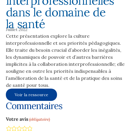
interprofessionnelles
dans le domaine de
la santé
Juillet 2022
Cette présentation explore la culture
interprofessionnelle et ses priorités pédagogiques.
Elle traite du besoin crucial d’aborder les inégalités,
les dynamiques de pouvoir et d’autres barrières
implicites à la collaboration interprofessionnelle; elle
souligne en outre les priorités indispensables à
l’amélioration de la santé et de la pratique des soins
de santé pour tous.
Voir la ressource
Commentaires
Votre avis
(obligatoire)
Terrible
Not so great
Neutral
Pretty good
Excellent