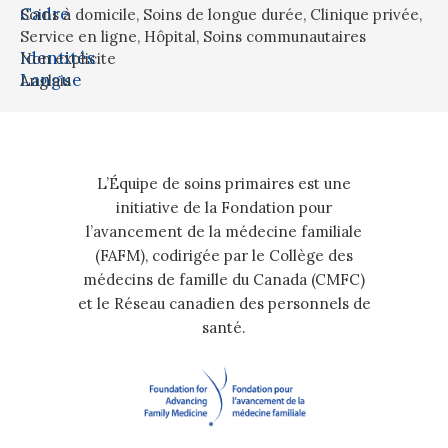
Cadre
Soins à domicile
,
Soins de longue durée
,
Clinique privée
,
Service en ligne
,
Hôpital
,
Soins communautaires
Identités
Non explicite
Langue
Anglais
L’Équipe de soins primaires est une
initiative de la Fondation pour
l’avancement de la médecine familiale
(FAFM), codirigée par le Collège des
médecins de famille du Canada (CMFC)
et le Réseau canadien des personnels de
santé.