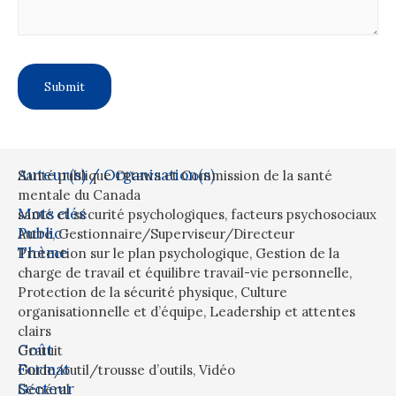
Auteur(s) / Organisation(s)
Santé publique Ottawa et Commission de la santé
mentale du Canada
Mots clés
santé et sécurité psychologiques
,
facteurs psychosociaux
Public
Autre
,
Gestionnaire/Superviseur/Directeur
Thème
Protection sur le plan psychologique
,
Gestion de la
charge de travail et équilibre travail-vie personnelle
,
Protection de la sécurité physique
,
Culture
organisationnelle et d’équipe
,
Leadership et attentes
clairs
Coût
Gratuit
Format
Guide/outil/trousse d’outils
,
Vidéo
Secteur
Général