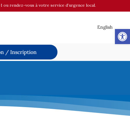
-1 ou rendez-vous à votre service d’urgence local.
English
Op
n / Inscription