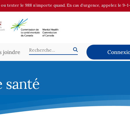
r ou texter le 988 n’importe quand. En cas d’urgence, appelez le 9-1
 joindre
Connexio
e santé