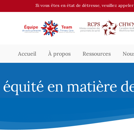
Si vous êtes en état de détresse, veuillez appele
Accueil
À propos
Ressources
Nous
équité en matière d