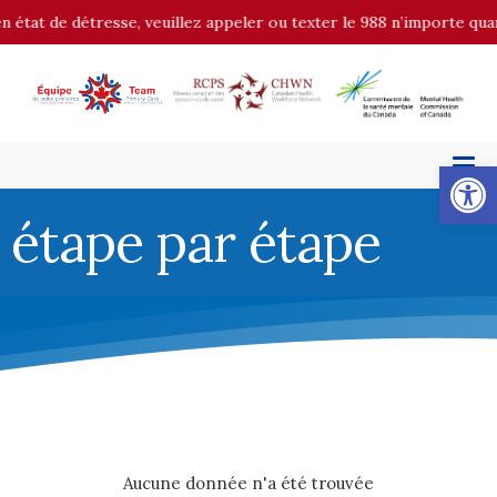
de détresse, veuillez appeler ou texter le 988 n’importe quand. En 
Op
étape par étape
Aucune donnée n'a été trouvée