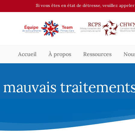
Si vous êtes en état de détresse, veuillez appele
Accueil
À propos
Ressources
Nous
mauvais traitement