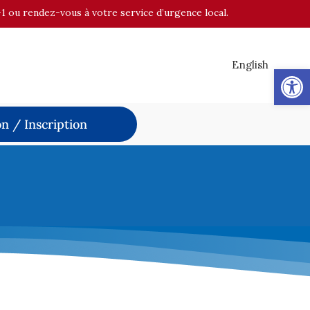
-1 ou rendez-vous à votre service d’urgence local.
English
Op
n / Inscription