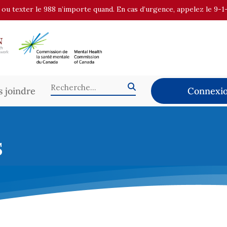
r ou texter le 988 n’importe quand. En cas d’urgence, appelez le 9-1
 joindre
Connexio
s