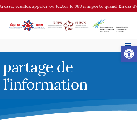
resse, veuillez appeler ou texter le 988 n’importe quand. En cas d’
Op
partage de
l’information