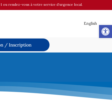
-1 ou rendez-vous à votre service d’urgence local.
English
Op
n / Inscription