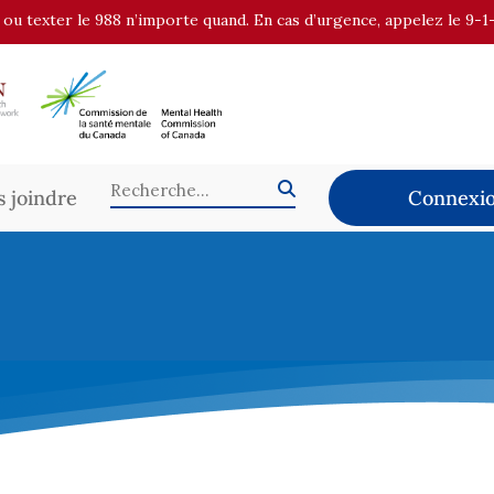
r ou texter le 988 n’importe quand. En cas d’urgence, appelez le 9-1
 joindre
Connexio