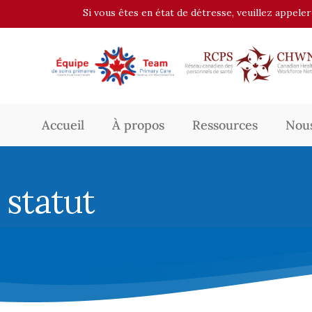
Si vous êtes en état de détresse, veuillez appele
Accueil
À propos
Ressources
Nous
statut