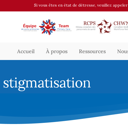
Si vous êtes en état de détresse, veuillez appele
Accueil
À propos
Ressources
Nous
stigmatisation