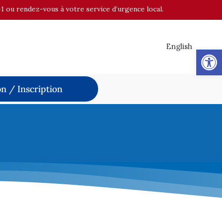
-1 ou rendez-vous à votre service d’urgence local.
English
Op
n / Inscription