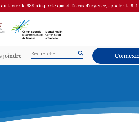
r ou texter le 988 n’importe quand. En cas d’urgence, appelez le 9-1
 joindre
Connexio