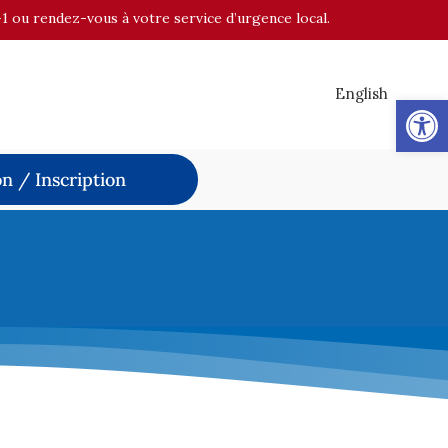
-1 ou rendez-vous à votre service d’urgence local.
English
Op
n / Inscription