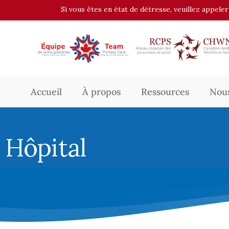
Si vous êtes en état de détresse, veuillez appele
Accueil
À propos
Ressources
Nous
Hôpital