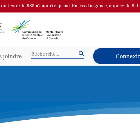
r ou texter le 988 n’importe quand. En cas d’urgence, appelez le 9-1
 joindre
Connexio